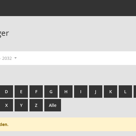
ger
- 2032
D
E
F
G
H
I
J
K
L
X
Y
Z
Alle
den.