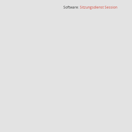
(Wird in
Software:
Sitzungsdienst
Session