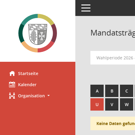
Toggle navigation
Mandatsträ
Wahlperiode 2026 
Startseite
Kalender
A
B
C
Organisation
U
V
W
Keine Daten gefun