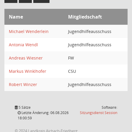
Name
Mitgliedschaft
Michael Wenderlein
Jugendhilfeausschuss
Antonia Wendl
Jugendhilfeausschuss
Andreas Wiesner
FW
Markus Winklhofer
CSU
Robert Winzer
Jugendhilfeausschuss
5 Sätze
Software:
(Wird in
Letzte Änderung: 06.08.2026
Sitzungsdienst
Session
18:00:59
© 2024 Landkreis Aichach-Friedberg