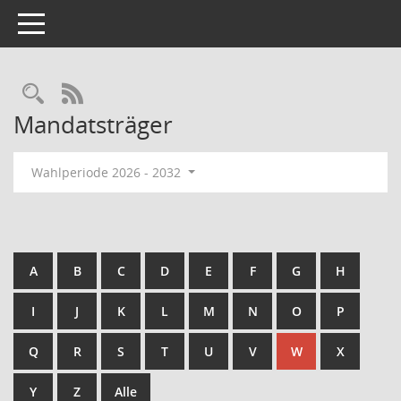
Toggle navigation
Rechercheauswahl
RSS-Feed
Mandatsträger
Wahlperiode 2026 - 2032
A
B
C
D
E
F
G
H
I
J
K
L
M
N
O
P
Q
R
S
T
U
V
W
X
Y
Z
Alle