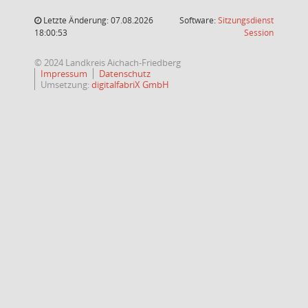
Letzte Änderung: 07.08.2026
Software:
Sitzungsdienst
(Wird in
18:00:53
Session
© 2024 Landkreis Aichach-Friedberg
Impressum
Datenschutz
Umsetzung:
digitalfabriX GmbH