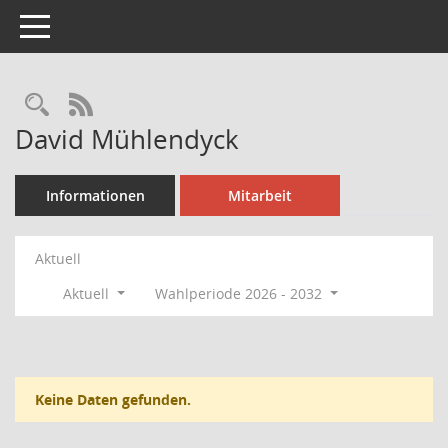
Toggle navigation
Rechercheauswahl
RSS-Feed
David Mühlendyck
Informationen
Mitarbeit
Aktuell
Aktuell
Wahlperiode 2026 - 2032
Keine Daten gefunden.