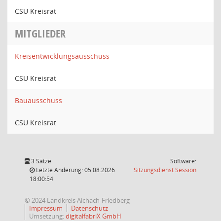
CSU Kreisrat
MITGLIEDER
Kreisentwicklungsausschuss
CSU Kreisrat
Bauausschuss
CSU Kreisrat
3 Sätze
Software:
(Wird in
Letzte Änderung: 05.08.2026
Sitzungsdienst
Session
18:00:54
© 2024 Landkreis Aichach-Friedberg
Impressum
Datenschutz
Umsetzung:
digitalfabriX GmbH