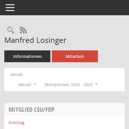
Toggle navigation
Rechercheauswahl
RSS-Feed
Manfred Losinger
Informationen
Mitarbeit
Aktuell
Aktuell
Wahlperiode 2026 - 2032
MITGLIED CSU/FDP
Kreistag