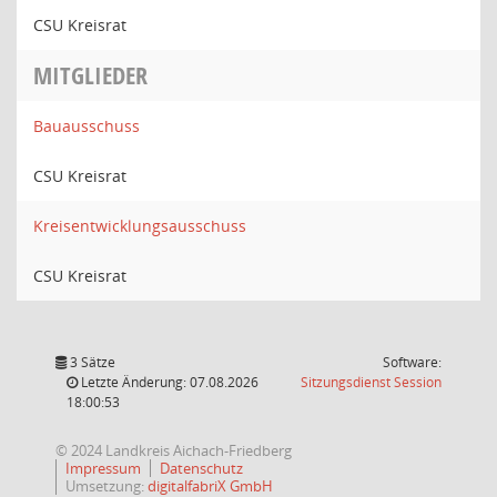
CSU Kreisrat
MITGLIEDER
Bauausschuss
CSU Kreisrat
Kreisentwicklungsausschuss
CSU Kreisrat
3 Sätze
Software:
(Wird in
Letzte Änderung: 07.08.2026
Sitzungsdienst
Session
18:00:53
© 2024 Landkreis Aichach-Friedberg
Impressum
Datenschutz
Umsetzung:
digitalfabriX GmbH