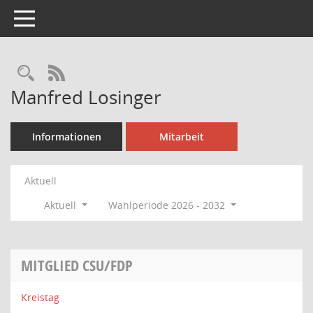
Toggle navigation
Rechercheauswahl
RSS-Feed
Manfred Losinger
Informationen
Mitarbeit
Aktuell
Aktuell
Wahlperiode 2026 - 2032
MITGLIED CSU/FDP
Kreistag