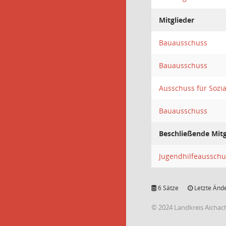
Mitglieder
Bauausschuss
Bauausschuss
Ausschuss für Sozia
Bauausschuss
Beschließende Mitg
Jugendhilfeausschu
6 Sätze
Letzte Ände
© 2024 Landkreis Aichac