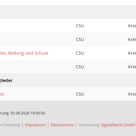
CSU
Kre
CSU
Kre
les, Bildung und Schule
CSU
Kre
CSU
Kre
lieder
ss
CSU
Kre
rung: 05.08.2026 18:00:54
h-Friedberg
Impressum
Datenschutz
Umsetzung:
digitalfabriX GmbH