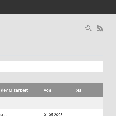
Recherc
RSS-
 der Mitarbeit
von
bis
israt
01.05.2008