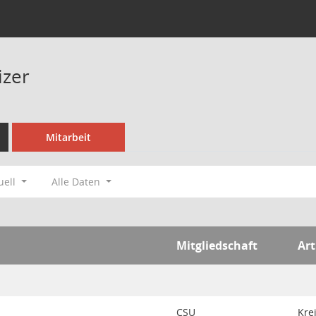
izer
Mitarbeit
uell
Alle Daten
Mitgliedschaft
Art
CSU
Kre