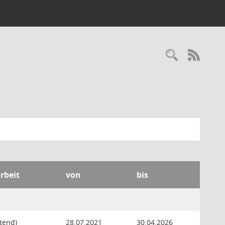
Recherc
RSS-
rbeit
von
bis
atend)
28.07.2021
30.04.2026