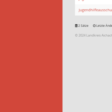
Jugendhilfeausschu
2 Sätze
Letzte Ände
© 2024 Landkreis Aichac