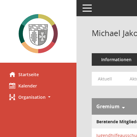
Toggle navigation
Michael Jak
Informationen
Startseite
Aktuell
Akt
Kalender
Organisation
Gremium
Beratende Mitglied
Jugendhilfeausschu