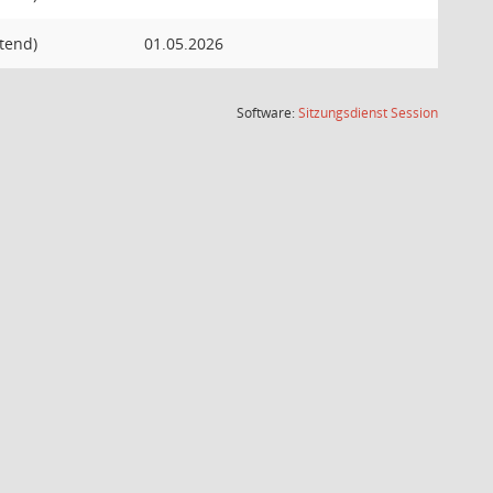
atend)
01.05.2026
(Wird in
Software:
Sitzungsdienst
Session