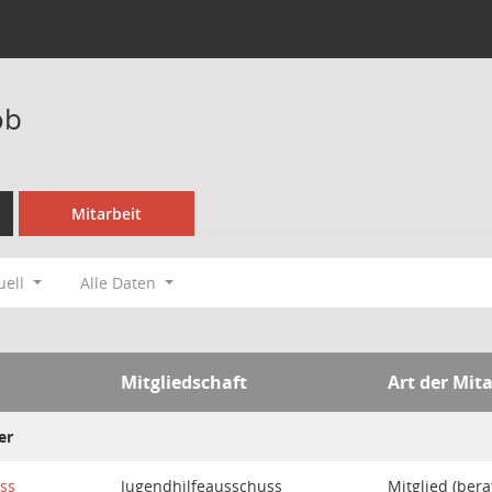
ob
Mitarbeit
uell
Alle Daten
Mitgliedschaft
Art der Mita
er
ss
Jugendhilfeausschuss
Mitglied (ber