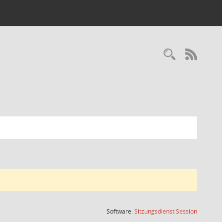
Recherc
RSS-
(Wird in
Software:
Sitzungsdienst
Session