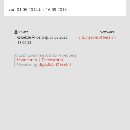
von 01.05.2014 bis 16.09.2015
1 Satz
Software:
(Wird in
Letzte Änderung: 07.08.2026
Sitzungsdienst
Session
18:00:53
© 2024 Landkreis Aichach-Friedberg
Impressum
Datenschutz
Umsetzung:
digitalfabriX GmbH