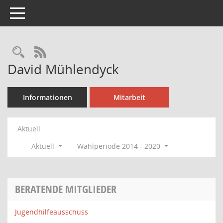
Toggle navigation
Rechercheauswahl
RSS-Feed
David Mühlendyck
Informationen
Mitarbeit
Aktuell
Aktuell
Wahlperiode 2014 - 2020
BERATENDE MITGLIEDER
Jugendhilfeausschuss