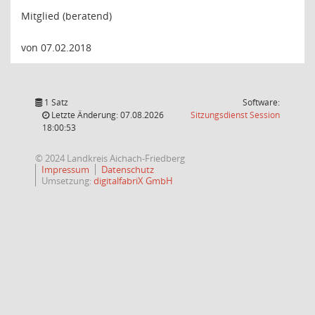
Mitglied (beratend)
von 07.02.2018
1 Satz
Software:
(Wird in
Letzte Änderung: 07.08.2026
Sitzungsdienst
Session
18:00:53
© 2024 Landkreis Aichach-Friedberg
Impressum
Datenschutz
Umsetzung:
digitalfabriX GmbH