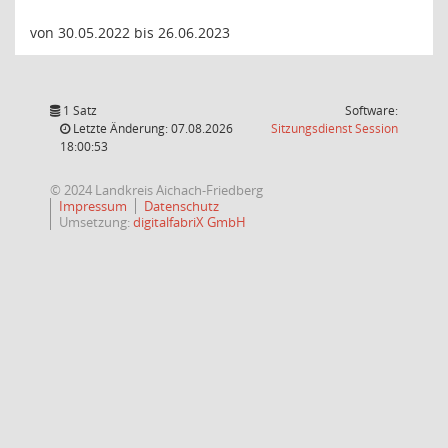
von 30.05.2022 bis 26.06.2023
1 Satz
Software:
(Wird in
Letzte Änderung: 07.08.2026
Sitzungsdienst
Session
18:00:53
© 2024 Landkreis Aichach-Friedberg
Impressum
Datenschutz
Umsetzung:
digitalfabriX GmbH