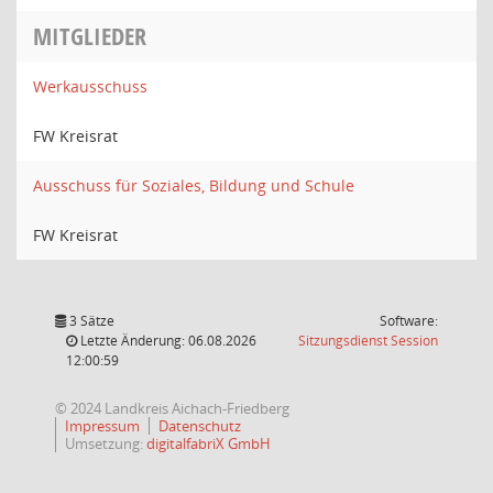
MITGLIEDER
Werkausschuss
FW Kreisrat
Ausschuss für Soziales, Bildung und Schule
FW Kreisrat
3 Sätze
Software:
(Wird in
Letzte Änderung: 06.08.2026
Sitzungsdienst
Session
12:00:59
© 2024 Landkreis Aichach-Friedberg
Impressum
Datenschutz
Umsetzung:
digitalfabriX GmbH