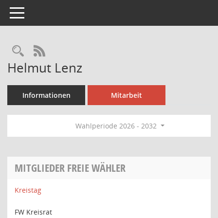
Toggle navigation
Rechercheauswahl
RSS-Feed
Helmut Lenz
Informationen
Mitarbeit
Wahlperiode 2026 - 2032
MITGLIEDER FREIE WÄHLER
Kreistag
FW Kreisrat