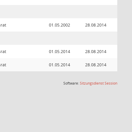
srat
01.05.2002
28.08.2014
srat
01.05.2014
28.08.2014
srat
01.05.2014
28.08.2014
(Wird in
Software:
Sitzungsdienst
Session