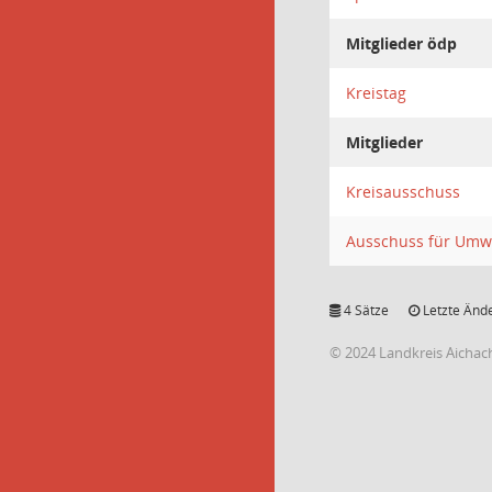
Mitglieder ödp
Kreistag
Mitglieder
Kreisausschuss
Ausschuss für Umwe
4 Sätze
Letzte Ände
© 2024 Landkreis Aichac