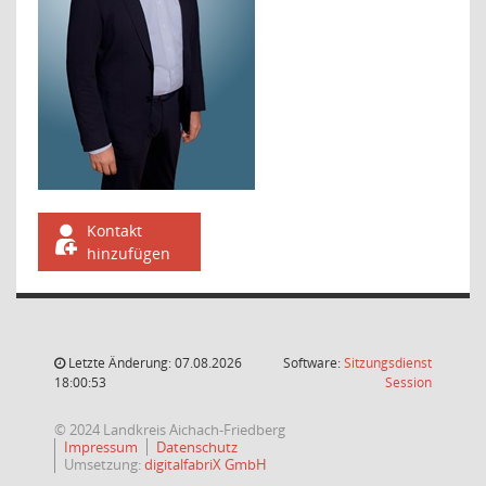
Kontakt
hinzufügen
Letzte Änderung: 07.08.2026
Software:
Sitzungsdienst
(Wird in
18:00:53
Session
© 2024 Landkreis Aichach-Friedberg
Impressum
Datenschutz
Umsetzung:
digitalfabriX GmbH