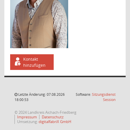
Kontakt
hinzufügen
Letzte Änderung: 07.08.2026
Software:
Sitzungsdienst
(Wird in
18:00:53
Session
© 2024 Landkreis Aichach-Friedberg
Impressum
Datenschutz
Umsetzung:
digitalfabriX GmbH