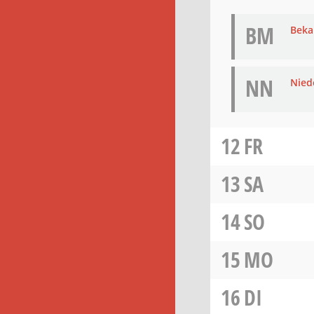
BM
Bek
NN
Nied
12
FR
13
SA
14
SO
15
MO
16
DI