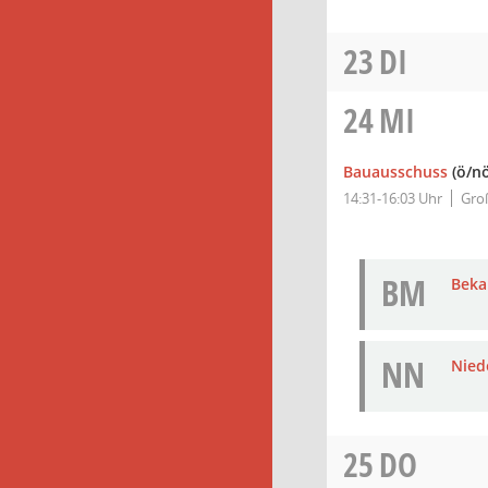
23
DI
24
MI
Bauausschuss
(ö/nö
14:31-16:03 Uhr
Groß
BM
Bek
NN
Nied
25
DO