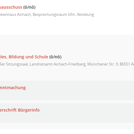
sausschuss
(ö/nö)
nkenhaus Aichach, Besprechungsraum kfm. Abteilung
les, Bildung und Schule
(ö/nö)
er Sitzungssaal, Landratsamt Aichach-Friedberg, Münchener Str. 9, 86551 A
anntmachung
erschrift Bürgerinfo