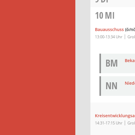
10
MI
Bauausschuss
(ö/nö
13:00-13:34 Uhr
Groß
BM
Bek
NN
Nied
Kreisentwicklungs
14:31-17:15 Uhr
Groß