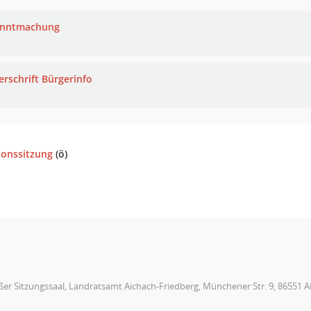
anntmachung
erschrift Bürgerinfo
ionssitzung
(ö)
er Sitzungssaal, Landratsamt Aichach-Friedberg, Münchener Str. 9, 86551 A