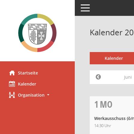
Toggle navigation
Kalender 20
Kalender
Startseite
Juni
Kalender
Organisation
1
MO
Werkausschuss
(ö/
14:30 Uhr