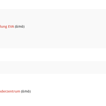
lung EVA
(ö/nö)
ünderzentrum
(ö/nö)