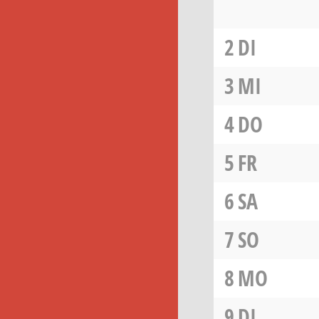
2
DI
3
MI
4
DO
5
FR
6
SA
7
SO
8
MO
9
DI