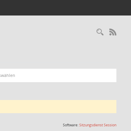
Recherc
RSS-
swählen
(Wird in
Software:
Sitzungsdienst
Session