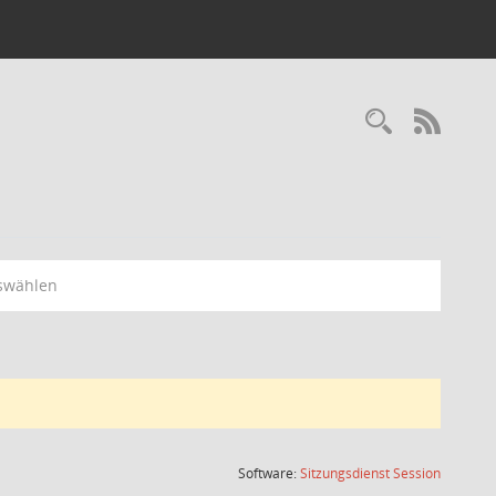
Recherc
RSS-
swählen
(Wird in
Software:
Sitzungsdienst
Session