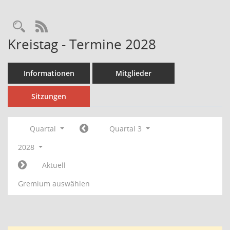
Rechercheauswahl
RSS-Feed
Kreistag - Termine 2028
Informationen
Mitglieder
Sitzungen
Quartal
Quartal 3
2028
Aktuell
Gremium auswählen