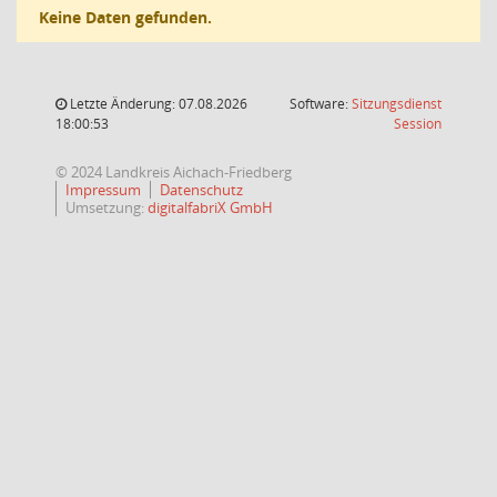
Keine Daten gefunden.
Letzte Änderung: 07.08.2026
Software:
Sitzungsdienst
(Wird in
18:00:53
Session
© 2024 Landkreis Aichach-Friedberg
Impressum
Datenschutz
Umsetzung:
digitalfabriX GmbH