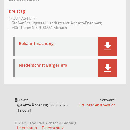
Kreistag
14:33-17:54 Uhr
Großer Sitzungssaal, Landratsamt Aichach-Friedberg,
Münchener Str. 9, 86551 Aichach
Bekanntmachung
Niederschrift Bürgerinfo
1 Satz
Software:
(Wird in
Letzte Änderung: 06.08.2026
Sitzungsdienst
Session
18:00:59
© 2024 Landkreis Aichach-Friedberg
Impressum
Datenschutz