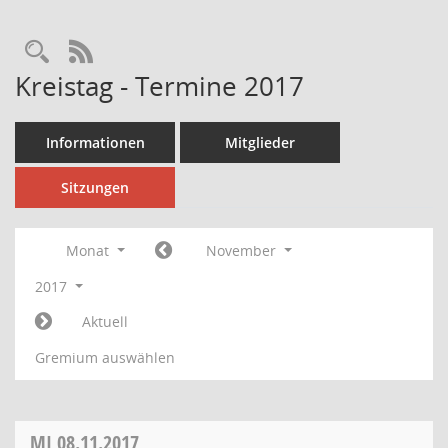
Rechercheauswahl
RSS-Feed
Kreistag - Termine 2017
Informationen
Mitglieder
Sitzungen
Monat
November
2017
Aktuell
Gremium auswählen
MI
08.11.2017