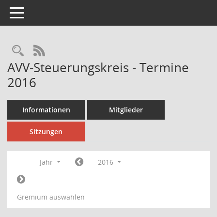
Toggle navigation
Rechercheauswahl
RSS-Feed
AVV-Steuerungskreis - Termine
2016
Informationen
Mitglieder
Sitzungen
Jahr
2016
Gremium auswählen