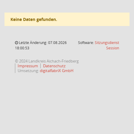
Keine Daten gefunden.
Letzte Änderung: 07.08.2026
Software:
Sitzungsdienst
(Wird in
18:00:53
Session
© 2024 Landkreis Aichach-Friedberg
Impressum
Datenschutz
Umsetzung:
digitalfabriX GmbH