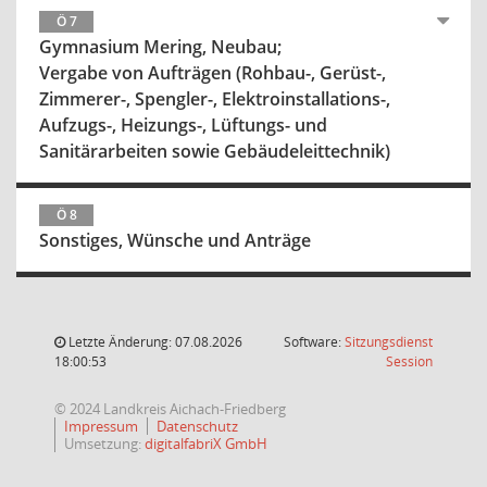
Ö 7
Gymnasium Mering, Neubau;
Vergabe von Aufträgen (Rohbau-, Gerüst-,
Zimmerer-, Spengler-, Elektroinstallations-,
Aufzugs-, Heizungs-, Lüftungs- und
Sanitärarbeiten sowie Gebäudeleittechnik)
Ö 8
Sonstiges, Wünsche und Anträge
Letzte Änderung: 07.08.2026
Software:
Sitzungsdienst
(Wird in
18:00:53
Session
© 2024 Landkreis Aichach-Friedberg
Impressum
Datenschutz
Umsetzung:
digitalfabriX GmbH