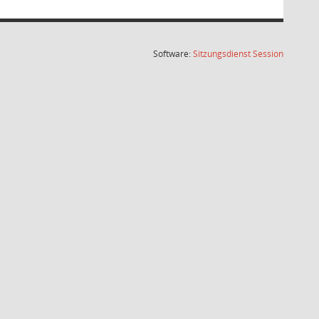
(Wird in
Software:
Sitzungsdienst
Session