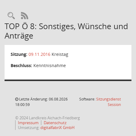
Rechercheauswahl
RSS-Feed
TOP Ö 8: Sonstiges, Wünsche und
Anträge
Sitzung:
09.11.2016
Kreistag
Beschluss:
Kenntnisnahme
Letzte Änderung: 06.08.2026
Software:
Sitzungsdienst
(Wird in
18:00:59
Session
© 2024 Landkreis Aichach-Friedberg
Impressum
Datenschutz
Umsetzung:
digitalfabriX GmbH