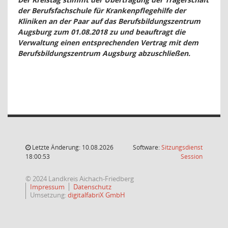
der Berufsfachschule für Krankenpflegehilfe der
Kliniken an der Paar auf das Berufsbildungszentrum
Augsburg zum 01.08.2018 zu und beauftragt die
Verwaltung einen entsprechenden Vertrag mit dem
Berufsbildungszentrum Augsburg abzuschließen.
Letzte Änderung: 10.08.2026
Software:
Sitzungsdienst
(Wird in
18:00:53
Session
© 2024 Landkreis Aichach-Friedberg
Impressum
Datenschutz
Umsetzung:
digitalfabriX GmbH