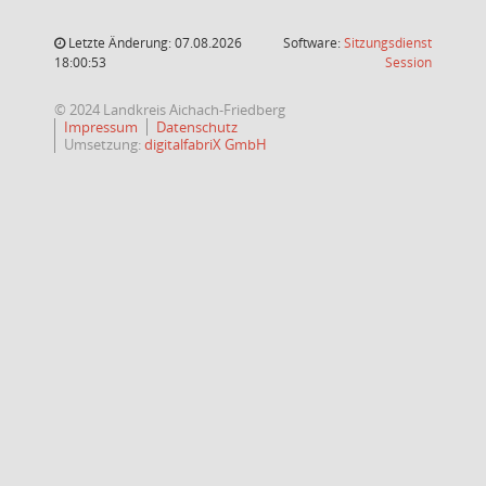
Letzte Änderung: 07.08.2026
Software:
Sitzungsdienst
(Wird in
18:00:53
Session
© 2024 Landkreis Aichach-Friedberg
Impressum
Datenschutz
Umsetzung:
digitalfabriX GmbH