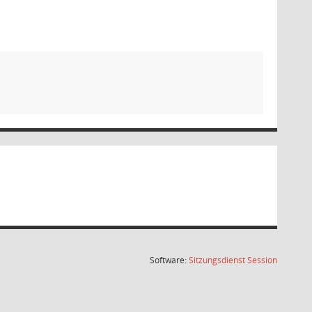
(Wird in
Software:
Sitzungsdienst
Session