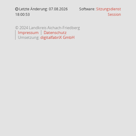
Letzte Änderung: 07.08.2026
Software:
Sitzungsdienst
(Wird in
18:00:53
Session
© 2024 Landkreis Aichach-Friedberg
Impressum
Datenschutz
Umsetzung:
digitalfabriX GmbH