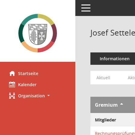
Toggle navigation
Josef Settel
Informationen
Startseite
Aktuell
Akt
Kalender
Organisation
Gremium
Mitglieder
Rechnungsprüfung