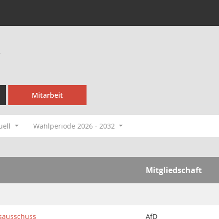
e
Mitarbeit
uell
Wahlperiode 2026 - 2032
Mitgliedschaft
sausschuss
AfD