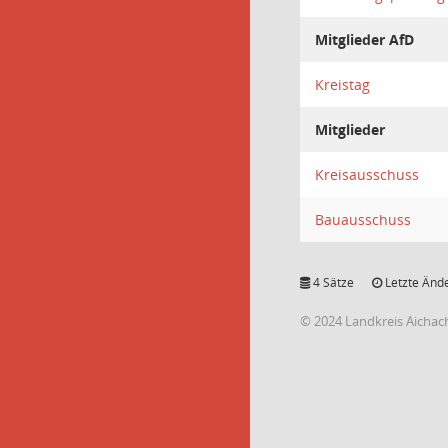
Mitglieder AfD
Kreistag
Mitglieder
Kreisausschuss
Bauausschuss
4 Sätze
Letzte Ände
© 2024 Landkreis Aichac