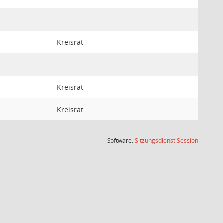
Kreisrat
Kreisrat
Kreisrat
(Wird in
Software:
Sitzungsdienst
Session