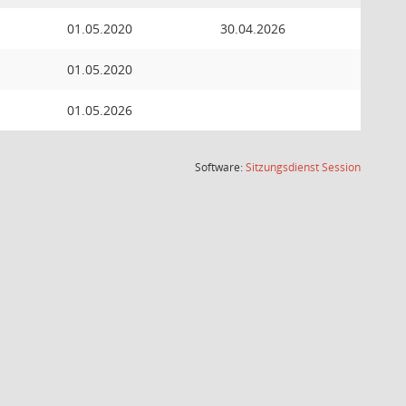
01.05.2020
30.04.2026
01.05.2020
01.05.2026
(Wird in
Software:
Sitzungsdienst
Session