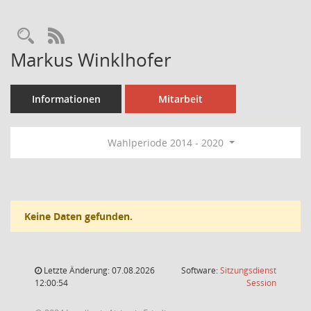
Rechercheauswahl
RSS-Feed
Markus Winklhofer
Informationen
Mitarbeit
Wahlperiode 2014 - 2020
Keine Daten gefunden.
Letzte Änderung: 07.08.2026
Software:
Sitzungsdienst
(Wird in
12:00:54
Session