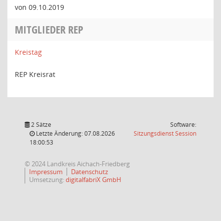
von 09.10.2019
MITGLIEDER REP
Kreistag
REP Kreisrat
2 Sätze
Software:
(Wird in
Letzte Änderung: 07.08.2026
Sitzungsdienst
Session
18:00:53
© 2024 Landkreis Aichach-Friedberg
Impressum
Datenschutz
Umsetzung:
digitalfabriX GmbH