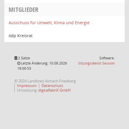
MITGLIEDER
Ausschuss für Umwelt, Klima und Energie
ödp Kreisrat
2 Sätze
Software:
(Wird in
Letzte Änderung: 10.08.2026
Sitzungsdienst
Session
18:00:53
© 2024 Landkreis Aichach-Friedberg
Impressum
Datenschutz
Umsetzung:
digitalfabriX GmbH