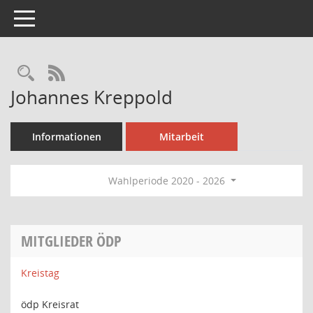
Toggle navigation
Rechercheauswahl
RSS-Feed
Johannes Kreppold
Informationen
Mitarbeit
Wahlperiode 2020 - 2026
MITGLIEDER ÖDP
Kreistag
ödp Kreisrat