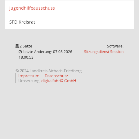
Jugendhilfeausschuss
SPD Kreisrat
2 Sätze
Software:
(Wird in
Letzte Änderung: 07.08.2026
Sitzungsdienst
Session
18:00:53
© 2024 Landkreis Aichach-Friedberg
Impressum
Datenschutz
Umsetzung:
digitalfabriX GmbH