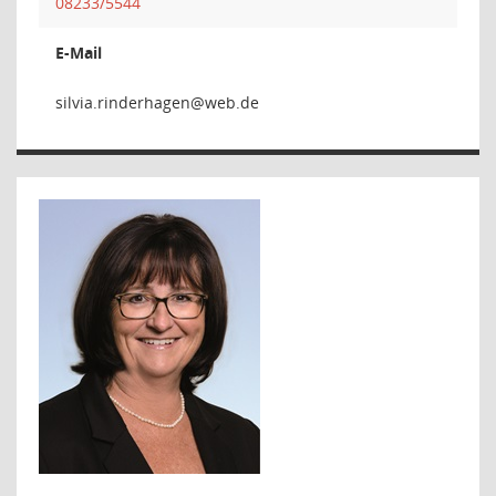
08233/5544
E-Mail
negahredn