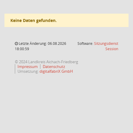
Keine Daten gefunden.
Letzte Änderung: 06.08.2026
Software:
Sitzungsdienst
(Wird in
18:00:59
Session
© 2024 Landkreis Aichach-Friedberg
Impressum
Datenschutz
Umsetzung:
digitalfabriX GmbH