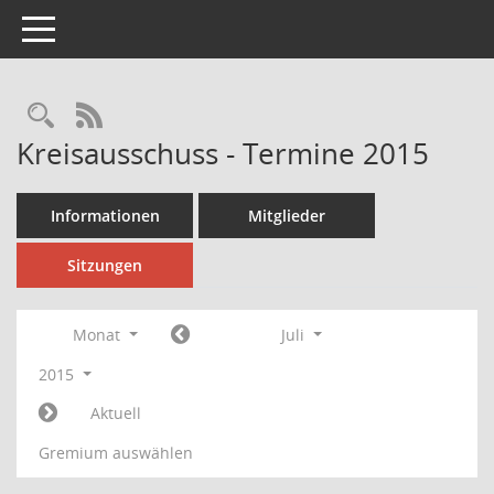
Toggle navigation
Rechercheauswahl
RSS-Feed
Kreisausschuss - Termine 2015
Informationen
Mitglieder
Sitzungen
Monat
Juli
2015
Aktuell
Gremium auswählen