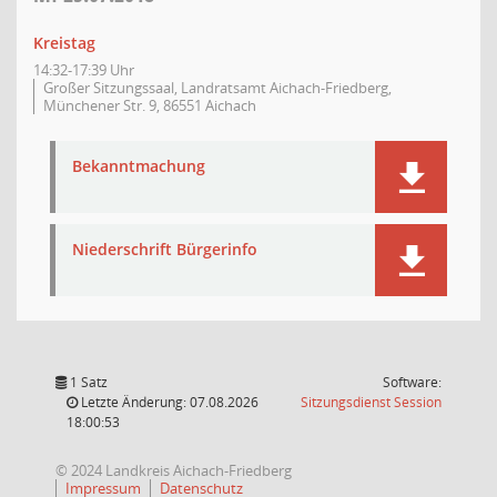
Kreistag
14:32-17:39 Uhr
Großer Sitzungssaal, Landratsamt Aichach-Friedberg,
Münchener Str. 9, 86551 Aichach
Bekanntmachung
Niederschrift Bürgerinfo
1 Satz
Software:
(Wird in
Letzte Änderung: 07.08.2026
Sitzungsdienst
Session
18:00:53
© 2024 Landkreis Aichach-Friedberg
Impressum
Datenschutz