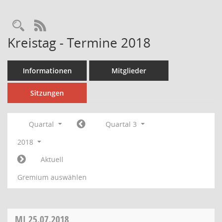
Rechercheauswahl
RSS-Feed
Kreistag - Termine 2018
Informationen
Mitglieder
Sitzungen
Quartal
Quartal 3
2018
Aktuell
Gremium auswählen
MI
25.07.2018