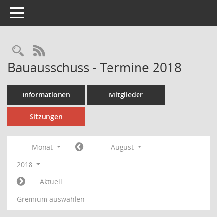
Toggle navigation
Rechercheauswahl
RSS-Feed
Bauausschuss - Termine 2018
Informationen
Mitglieder
Sitzungen
Monat
August
2018
Aktuell
Gremium auswählen