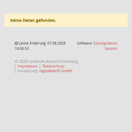
Keine Daten gefunden.
Letzte Änderung: 07.08.2026
Software:
Sitzungsdienst
(Wird in
18:00:53
Session
© 2024 Landkreis Aichach-Friedberg
Impressum
Datenschutz
Umsetzung:
digitalfabriX GmbH