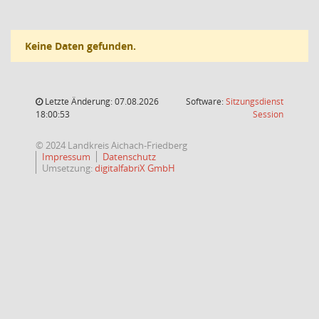
Keine Daten gefunden.
Letzte Änderung: 07.08.2026
Software:
Sitzungsdienst
(Wird in
18:00:53
Session
© 2024 Landkreis Aichach-Friedberg
Impressum
Datenschutz
Umsetzung:
digitalfabriX GmbH