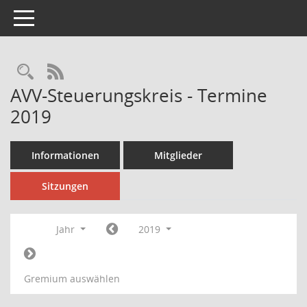
Toggle navigation
Rechercheauswahl
RSS-Feed
AVV-Steuerungskreis - Termine
2019
Informationen
Mitglieder
Sitzungen
Jahr
2019
Gremium auswählen