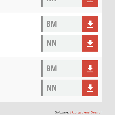
BM
NN
BM
NN
(Wird in
Software:
Sitzungsdienst
Session