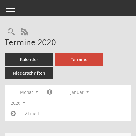
Toggle navigation
Rechercheauswahl
RSS-Feed
Termine 2020
Kalender
Termine
Niederschriften
Monat
Januar
2020
Aktuell