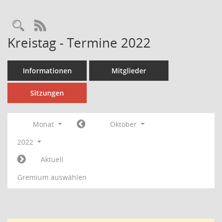
Rechercheauswahl
RSS-Feed
Kreistag - Termine 2022
Informationen
Mitglieder
Sitzungen
Monat
Oktober
2022
Aktuell
Gremium auswählen