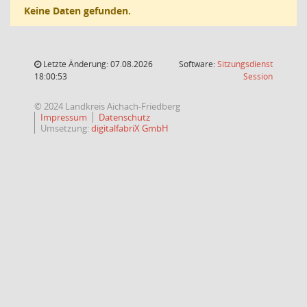
Keine Daten gefunden.
Letzte Änderung: 07.08.2026
Software:
Sitzungsdienst
(Wird in
18:00:53
Session
© 2024 Landkreis Aichach-Friedberg
Impressum
Datenschutz
Umsetzung:
digitalfabriX GmbH