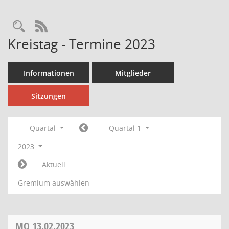
Rechercheauswahl
RSS-Feed
Kreistag - Termine 2023
Informationen
Mitglieder
Sitzungen
Quartal
Quartal 1
2023
Aktuell
Gremium auswählen
MO
13.02.2023