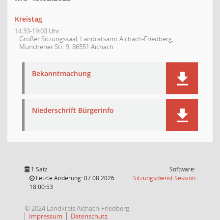
Kreistag
14:33-19:03 Uhr
Großer Sitzungssaal, Landratsamt Aichach-Friedberg,
Münchener Str. 9, 86551 Aichach
Bekanntmachung
Niederschrift Bürgerinfo
1 Satz
Software:
(Wird in
Letzte Änderung: 07.08.2026
Sitzungsdienst
Session
18:00:53
© 2024 Landkreis Aichach-Friedberg
Impressum
Datenschutz