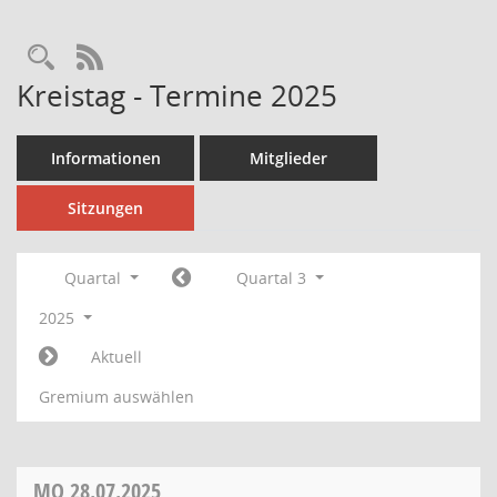
Rechercheauswahl
RSS-Feed
Kreistag - Termine 2025
Informationen
Mitglieder
Sitzungen
Quartal
Quartal 3
2025
Aktuell
Gremium auswählen
MO
28.07.2025