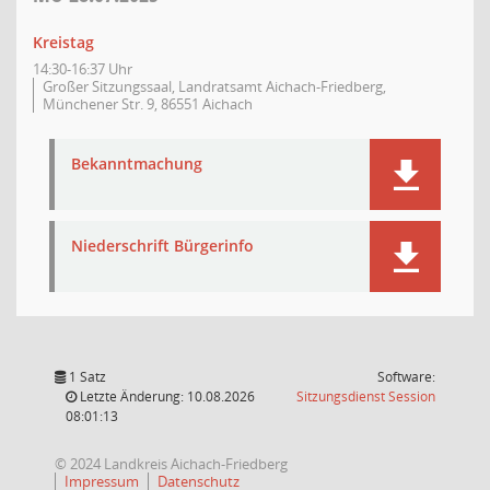
Kreistag
14:30-16:37 Uhr
Großer Sitzungssaal, Landratsamt Aichach-Friedberg,
Münchener Str. 9, 86551 Aichach
Bekanntmachung
Niederschrift Bürgerinfo
1 Satz
Software:
(Wird in
Letzte Änderung: 10.08.2026
Sitzungsdienst
Session
08:01:13
© 2024 Landkreis Aichach-Friedberg
Impressum
Datenschutz