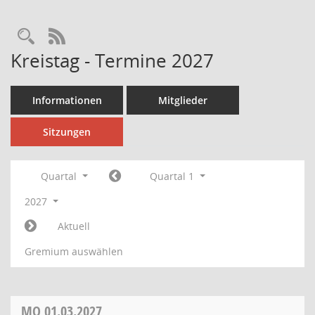
Rechercheauswahl
RSS-Feed
Kreistag - Termine 2027
Informationen
Mitglieder
Sitzungen
Quartal
Quartal 1
2027
Aktuell
Gremium auswählen
MO
01.03.2027