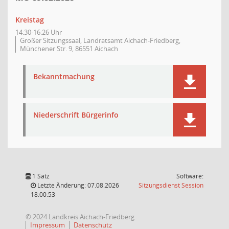
Kreistag
14:30-16:26 Uhr
Großer Sitzungssaal, Landratsamt Aichach-Friedberg,
Münchener Str. 9, 86551 Aichach
Bekanntmachung
Niederschrift Bürgerinfo
1 Satz
Software:
(Wird in
Letzte Änderung: 07.08.2026
Sitzungsdienst
Session
18:00:53
© 2024 Landkreis Aichach-Friedberg
Impressum
Datenschutz