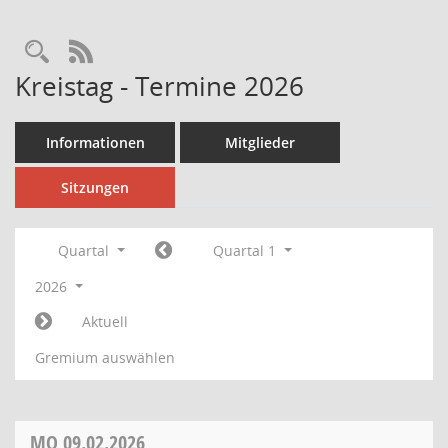
Rechercheauswahl
RSS-Feed
Kreistag - Termine 2026
Informationen
Mitglieder
Sitzungen
Quartal
Quartal 1
2026
Aktuell
Gremium auswählen
MO
09.02.2026