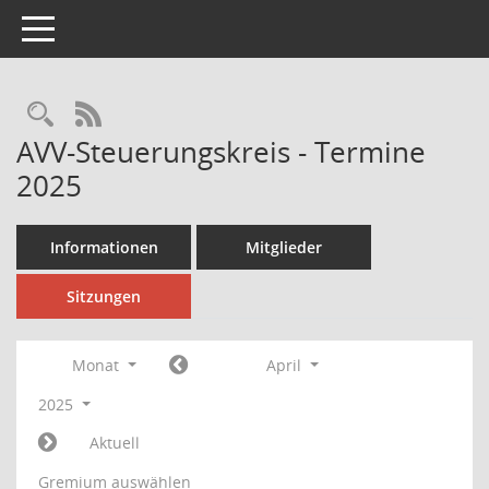
Toggle navigation
Rechercheauswahl
RSS-Feed
AVV-Steuerungskreis - Termine
2025
Informationen
Mitglieder
Sitzungen
Monat
April
2025
Aktuell
Gremium auswählen