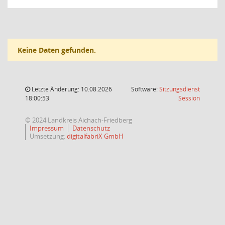
Keine Daten gefunden.
Letzte Änderung: 10.08.2026
Software:
Sitzungsdienst
(Wird in
18:00:53
Session
© 2024 Landkreis Aichach-Friedberg
Impressum
Datenschutz
Umsetzung:
digitalfabriX GmbH