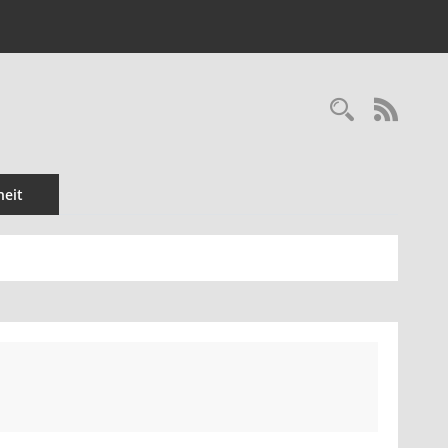
Recherc
RSS-
eit