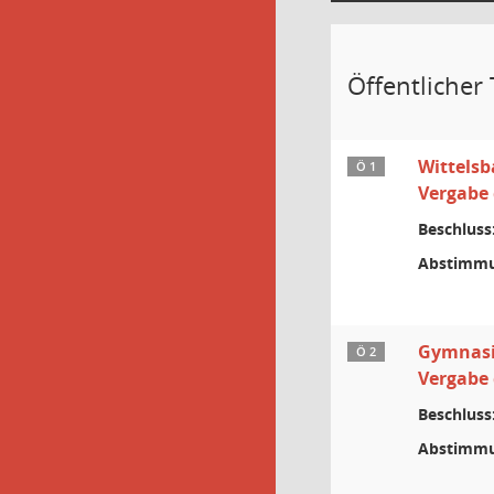
Öffentlicher T
Wittelsb
Ö 1
Vergabe
Beschluss
Abstimmu
Gymnasi
Ö 2
Vergabe
Beschluss
Abstimmu