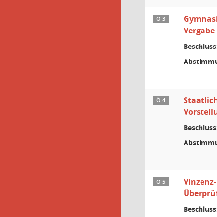
Gymnasi
Ö 3
Vergabe
Beschluss
Abstimmu
Staatlic
Ö 4
Vorstell
Beschluss
Abstimmu
Vinzenz-
Ö 5
Überprü
Beschluss