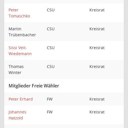
Peter
CSU
Kreisrat
Tomaschko
Martin
CSU
Kreisrat
Trübenbacher
Sissi Veit-
CSU
Kreisrat
Wiedemann
Thomas
CSU
Kreisrat
Winter
Mitglieder Freie Wähler
Peter Erhard
FW
Kreisrat
Johannes
FW
Kreisrat
Hatzold