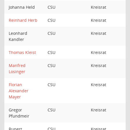
Johanna Held
CSU
Kreisrat
Reinhard Herb
CSU
Kreisrat
Leonhard
CSU
Kreisrat
Kandler
Thomas Kleist
CSU
Kreisrat
Manfred
CSU
Kreisrat
Losinger
Florian
CSU
Kreisrat
Alexander
Mayer
Gregor
CSU
Kreisrat
Pfundmeir
Rupert
CSU
Kreisrat