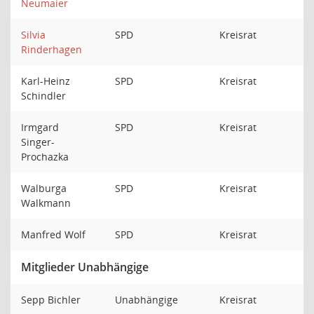
Neumaier
Silvia
SPD
Kreisrat
Rinderhagen
Karl-Heinz
SPD
Kreisrat
Schindler
Irmgard
SPD
Kreisrat
Singer-
Prochazka
Walburga
SPD
Kreisrat
Walkmann
Manfred Wolf
SPD
Kreisrat
Mitglieder Unabhängige
Sepp Bichler
Unabhängige
Kreisrat