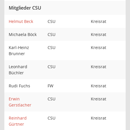
Mitglieder CSU
Helmut Beck
CSU
Kreisrat
Michaela Böck
CSU
Kreisrat
Karl-Heinz
CSU
Kreisrat
Brunner
Leonhard
CSU
Kreisrat
Büchler
Rudi Fuchs
FW
Kreisrat
Erwin
CSU
Kreisrat
Gerstlacher
Reinhard
CSU
Kreisrat
Gürtner